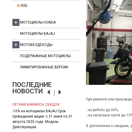
RSS
МОТОЦИКЛЫ HONDA
МОТОЦИКЛЫ BAJAJ
МОТОВЕЗДЕХОДЫ
ПОДЕРЖАННЫЕ МОТОЦИКЛЫ
ЛИМИТИРОВАННЫЕ ВЕРСИИ
ПОСЛЕДНИЕ
НОВОСТИ
При ремонте или прохожде
ЛЕТНИЙ МАРАФОН СКИДОК
АКЦИЯ ДИВАЛИ 2024
- на работы
до 50%
;
в уже
-10% на мотоциклы BAJAJ Срок
В период с 21.10.2024 года по
- на запасные части
до 10
торс"
проведения акции: с 21 июня по 31
17.11.2024 года включительно
мощные
августа 2025 года. Модель
проводиться акция ДИВАЛИ 20
В дополнение к скидкам, 
RX...
Действующая...