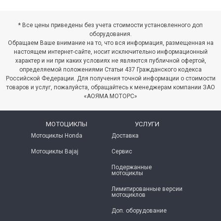
итать далее
→
августе! Предложение ограничено!...
Читать далее
→
* Все цены приведены без учета стоимости установленного доп
оборудования.
Обращаем Ваше внимание на то, что вся информация, размещенная на
настоящем интернет-сайте, носит исключительно информационный
характер и ни при каких условиях не являются публичной офертой,
определяемой положениями Статьи 437 Гражданского кодекса
Российской Федерации. Для получения точной информации о стоимости
товаров и услуг, пожалуйста, обращайтесь к менеджерам компании ЗАО
«АОЯМА МОТОРС»
МОТОЦИКЛЫ
УСЛУГИ
Мотоциклы Honda
Доставка
Мотоциклы Bajaj
Сервис
Подержанные
мотоциклы
Лимитированные версии
мотоциклов
Доп. оборудование