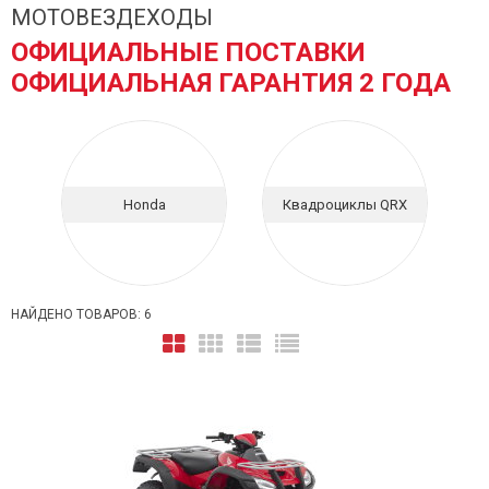
МОТОВЕЗДЕХОДЫ
ОФИЦИАЛЬНЫЕ ПОСТАВКИ
ОФИЦИАЛЬНАЯ ГАРАНТИЯ 2 ГОДА
Honda
Квадроциклы QRX
НАЙДЕНО ТОВАРОВ: 6
КЦИЯ ДИВАЛИ 2024
АКЦИЯ НА МОТОЦИКЛЫ ХОНДА С 01