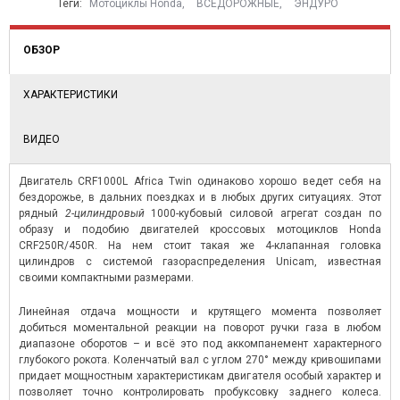
Теги:
Мотоциклы Honda
,
ВСЕДОРОЖНЫЕ
,
ЭНДУРО
Читать далее
→
ОБЗОР
ХАРАКТЕРИСТИКИ
ВИДЕО
Двигатель CRF1000L Africa Twin одинаково хорошо ведет себя на
бездорожье, в дальних поездках и в любых других ситуациях. Этот
рядный
2-цилиндровый
1000-кубовый силовой агрегат создан по
образу и подобию двигателей кроссовых мотоциклов Honda
CRF250R/450R. На нем стоит такая же 4-клапанная головка
цилиндров с системой газораспределения Unicam, известная
своими компактными размерами.
Линейная отдача мощности и крутящего момента позволяет
добиться моментальной реакции на поворот ручки газа в любом
диапазоне оборотов – и всё это под аккомпанемент характерного
глубокого рокота. Коленчатый вал с углом 270° между кривошипами
придает мощностным характеристикам двигателя особый характер и
позволяет точно контролировать пробуксовку заднего колеса.