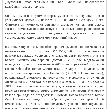
Двухосный уравновешивающий вал уверенно нейтрализует
колебания первого порядка.
Система смазки с сухим картером уменьшает высоту двигателя и
увеличивает дорожный просвет CRF1000L Africa Twin до 250 мм.
Оптимальная компоновка двигателя улучшает как динамическую,
так и эстетическую составляющую. Жидкостный насос расположен в
картере сцепления и приводится в действие тем же
уравновешивающим валом, что и масляный насос.
В лёгкой 6-ступенчатой коробке передач применен тот же механизм
переключения, что и на CRF250R/450R, и используется
проскальзывающее сцепление с алюминиевым вспомогательным
валом. Помимо стандартной, доступны еще две модификации
мотоцикла: одна с отключаемой
ABS
и многорежимной системой
Honda
S
electable Torque Control (HSTC) и другая – с уникальной
автоматической трансмиссией Honda DCT (Dual Clutch Transmission),
расширяющей внедорожные возможности мотоцикла, с функцией
отключения ABS для заднего колеса и системой HSTC. На модели с
ABS можно отключить эту систему для заднего колеса, что дает
водителю возможность самостоятельно контролировать блокировку
колеса при езде по бездорожью. Система Honda Selectable Torque
Contol позволяет водителю выбрать один из трех уровней её
вмешательства. Каждый последующий уровень подразумевает
меньшую степень вмешательства и большую пробуксовку заднего