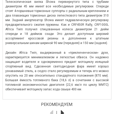
Телескопическая вилка Showa перевернутого типа с трубами
диаметром 45 мм имеет все необходимые регулировки. Спереди
стоят 4-поршневые тормозные суппорты с радиальным креплением и
два плавающих тормозных диска лепесткового типа диаметром 310
мм. Задний амортизатор Showa имеет гидравлическую регулировку
предварительного сжатия пружины. Как и CRF450R Rally, CRF1000L
Africa Twin получил спицованные колеса диаметром 21 дюйм
спереди и 18 дюймов сзади. Это делает доступным широкий
ассортимент кроссовой резины в дополнение к штатным
универсальным шинам шириной 90 мм (передняя) и 150 мм (задняя).
Дизайн Africa Twin, выдержанный в «приключенческом» духе,
характеризуется минимализмом и легкостью обвеса. Он надежно
защищает водителя и одновременно придает мотоциклу изящный
спортивный вид. Сдвоенная светодиодная фара имеет хорошо
узнаваемый стиль, а седло стало регулируемым и теперь его можно
опустить на 20 мм относительно стандартного положения (870 мм).
Большая ёмкость топливного бака (18,6 л) в сочетании с высокой
топливной экономичностью двигателя (22,6 км/л по циклу WMTC)
обеспечивает мотоциклу запас хода свыше 400 км.
РЕКОМЕНДУЕМ: