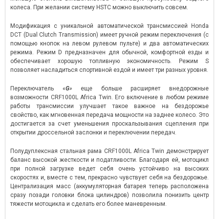
колеса. При желании систему HSTC можно выключить совсем.
Модификация с уникальной автоматической трансмиссией Honda
DCT (Dual Clutch Transmission) имеет ручной режим переключения (с
помощью кнопок на левом рулевом пульте) и два автоматических
режима. Режим D предназначен для обычной, комфортной езды и
обеспечивает хорошую топливную экономичность. Режим S
позволяет насладиться спортивной ездой и имеет три разных уровня.
Переключатель «
G
»
еще больше расширяет внедорожные
возможности CRF1000L Africa Twin. Его включение в любом режиме
работы трансмиссии улучшает такое важное на бездорожье
свойство, как мгновенная передача мощности на заднее колесо. Это
достигается за счет уменьшения проскальзывания сцепления при
открытии дроссельной заслонки и переключении передач.
Полудуплексная стальная рама CRF1000L Africa Twin демонстрирует
баланс высокой жесткости и податливости. Благодаря ей, мотоцикл
при полной загрузке ведет себя очень устойчиво на высоких
скоростях и, вместе с тем, прекрасно чувствует себя на бездорожье.
Централизация масс (аккумуляторная батарея теперь расположена
сразу позади головки блока цилиндров) позволила понизить центр
тяжести мотоцикла и сделать его более маневренным.