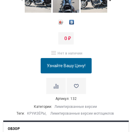
итать далее
→
августе! Предложение ограничено!...
Читать далее
→
0
₽
Нет в наличии
Узнайте Вашу Цену!
Артикул: 132
Категории:
Лимитированные версии
Теги:
КРУИЗЁРЫ
,
Лимитированные версии мотоциклов
ОБЗОР