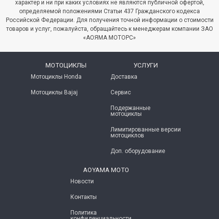
характер и ни при каких условиях не являются публичной офертой,
итать далее
→
августе! Предложение ограничено!...
определяемой положениями Статьи 437 Гражданского кодекса
Российской Федерации. Для получения точной информации о стоимости
Читать далее
→
товаров и услуг, пожалуйста, обращайтесь к менеджерам компании ЗАО
«АОЯМА МОТОРС»
МОТОЦИКЛЫ
УСЛУГИ
Мотоциклы Honda
Доставка
Мотоциклы Bajaj
Сервис
Подержанные
мотоциклы
Лимитированные версии
мотоциклов
Доп. оборудование
AOYAMA MOTO
Новости
Контакты
Политика
конфиденциальности