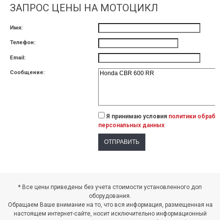
ЗАПРОС ЦЕНЫ НА МОТОЦИКЛ
Имя:
Телефон:
Email:
Сообщение:
Я принимаю условия
политики обрабо
персональных данных
КЦИЯ ДИВАЛИ 2024
АКЦИЯ НА МОТОЦИКЛЫ ХОНДА С 01
* Все цены приведены без учета стоимости установленного доп
ПО 31 АВГУСТА 2024Г.
 период с 21.10.2024 года по
оборудования.
7.11.2024 года включительно будет
Скидки до 26% на мотоциклы Хонда 
Обращаем Ваше внимание на то, что вся информация, размещенная на
роводиться акция ДИВАЛИ 2024...
01 по 31 августа 2024г. Акция н
настоящем интернет-сайте, носит исключительно информационный
мототехнику Хонда 2021 гв, только 