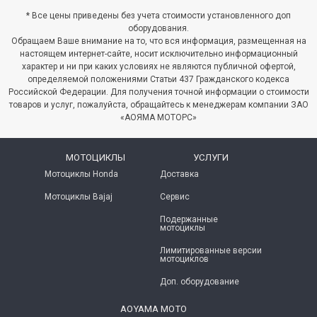
ПО 31 АВГУСТА 2024Г.
 период с 21.10.2024 года по
* Все цены приведены без учета стоимости установленного доп
7.11.2024 года включительно будет
Скидки до 26% на мотоциклы Хонда с
оборудования.
роводиться акция ДИВАЛИ 2024...
01 по 31 августа 2024г. Акция на
Обращаем Ваше внимание на то, что вся информация, размещенная на
мототехнику Хонда 2021 гв, только в
настоящем интернет-сайте, носит исключительно информационный
итать далее
→
августе! Предложение ограничено!...
характер и ни при каких условиях не являются публичной офертой,
определяемой положениями Статьи 437 Гражданского кодекса
Читать далее
→
Российской Федерации. Для получения точной информации о стоимости
товаров и услуг, пожалуйста, обращайтесь к менеджерам компании ЗАО
«АОЯМА МОТОРС»
МОТОЦИКЛЫ
УСЛУГИ
Мотоциклы Honda
Доставка
Мотоциклы Bajaj
Сервис
Подержанные
мотоциклы
Лимитированные версии
мотоциклов
Доп. оборудование
AOYAMA MOTO