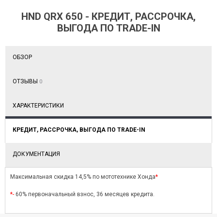
HND QRX 650 - КРЕДИТ, РАССРОЧКА,
ВЫГОДА ПО TRADE-IN
ОБЗОР
ОТЗЫВЫ
0
ХАРАКТЕРИСТИКИ
КРЕДИТ, РАССРОЧКА, ВЫГОДА ПО TRADE-IN
ДОКУМЕНТАЦИЯ
Максимальная скидка 14,5% по мототехнике Хонда
*
*-
60% первоначальный взнос, 36 месяцев кредита.
КЦИЯ ДИВАЛИ 2024
АКЦИЯ НА МОТОЦИКЛЫ ХОНДА С 01