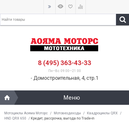
8 (495) 363-43-33
Пн—Вс 09:00—21:00
- Домостроительная, 4, стр.1
Меню
Мотоциклы Аояма Моторс
/
Мотовездеходы
/
Квадроциклы QRX
/
HND QRX 650
/
Кредит, рассрочка, выгода по Trade-in