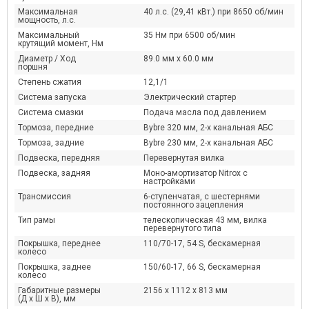
Максимальная
40 л.с. (29,41 кВт.) при 8650 об/мин
мощность, л.с.
Максимальный
35 Нм при 6500 об/мин
крутящий момент, Нм
Диаметр / Ход
89.0 мм х 60.0 мм
поршня
Степень сжатия
12,1/1
Система запуска
Электрический стартер
Система смазки
Подача масла под давлением
Тормоза, передние
Bybre 320 мм, 2-х канальная АБС
Тормоза, задние
Bybre 230 мм, 2-х канальная АБС
Подвеска, передняя
Перевернутая вилка
Подвеска, задняя
Моно-амортизатор Nitrox с
настройками
Трансмиссия
6-ступенчатая, с шестернями
постоянного зацепления
Тип рамы
телескопическая 43 мм, вилка
перевернутого типа
Покрышка, переднее
110/70-17, 54 S, бескамерная
колесо
Покрышка, заднее
150/60-17, 66 S, бескамерная
колесо
Габаритные размеры
2156 х 1112 x 813 мм
(Д х Ш х В), мм