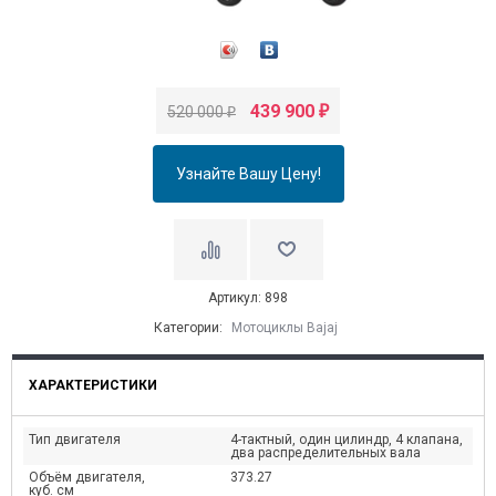
итать далее
→
августе! Предложение ограничено!...
Читать далее
→
439 900
520 000
₽
₽
Узнайте Вашу Цену!
Артикул: 898
Категории:
Мотоциклы Bajaj
ХАРАКТЕРИСТИКИ
Тип двигателя
4-тактный, один цилиндр, 4 клапана,
два распределительных вала
Объём двигателя,
373.27
куб. см