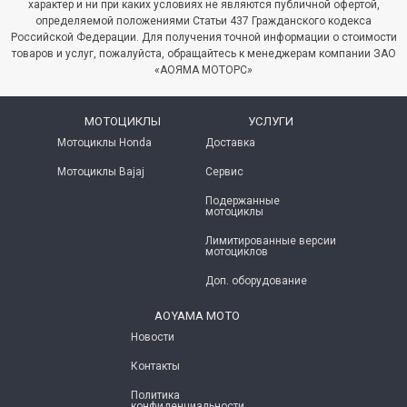
характер и ни при каких условиях не являются публичной офертой,
итать далее
→
августе! Предложение ограничено!...
определяемой положениями Статьи 437 Гражданского кодекса
Российской Федерации. Для получения точной информации о стоимости
Читать далее
→
товаров и услуг, пожалуйста, обращайтесь к менеджерам компании ЗАО
«АОЯМА МОТОРС»
МОТОЦИКЛЫ
УСЛУГИ
Мотоциклы Honda
Доставка
Мотоциклы Bajaj
Сервис
Подержанные
мотоциклы
Лимитированные версии
мотоциклов
Доп. оборудование
AOYAMA MOTO
Новости
Контакты
Политика
конфиденциальности