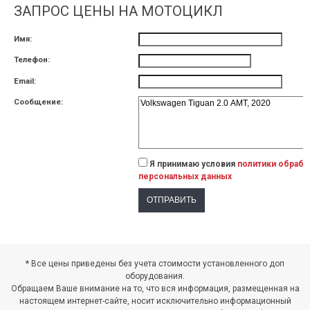
ЗАПРОС ЦЕНЫ НА МОТОЦИКЛ
Имя:
Телефон:
Email:
Сообщение:
Я принимаю условия
политики обрабо
персональных данных
КЦИЯ ДИВАЛИ 2024
АКЦИЯ НА МОТОЦИКЛЫ ХОНДА С 01
* Все цены приведены без учета стоимости установленного доп
ПО 31 АВГУСТА 2024Г.
 период с 21.10.2024 года по
оборудования.
7.11.2024 года включительно будет
Скидки до 26% на мотоциклы Хонда 
Обращаем Ваше внимание на то, что вся информация, размещенная на
роводиться акция ДИВАЛИ 2024...
01 по 31 августа 2024г. Акция н
настоящем интернет-сайте, носит исключительно информационный
мототехнику Хонда 2021 гв, только 